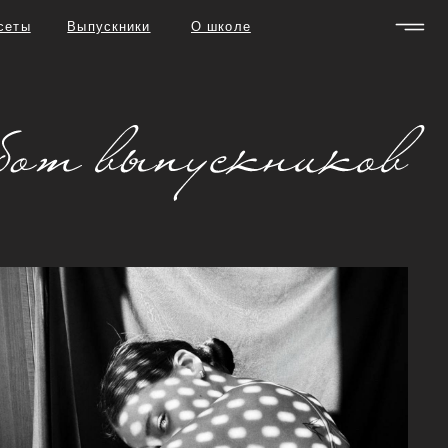
скники
О школе