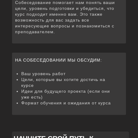
Собеседование помогает нам понять ваши
согласно данным ВОЗ на 2021 год. Оно вызывает острые боли, воспаления,
цели, уровень подготовки и убедиться, что
потерю жизненных сил, иногда бесплодие. Его долго и трудно диагностировать,
курс подходит именно вам. Это также
невозможно окончательно вылечить, а общество долгое время предпочитало
его не замечать. Эндометриоз разрушает тело, выжигает душу и изолирует
возможность для вас задать все
женщину.
интересующие вопросы и познакомиться с
преподавателем.
Данный фотопроект - это личный рассказ автора о 15 годах боли,
пронизывающей тело и разум.
Здесь автопортреты входят в поэтический диалог с образами природы,
показывают внутреннюю раздвоенность между страданием и силой, между
тишиной и желанием быть услышанной. В проекте красный цвет становится
НА СОБЕСЕДОВАНИИ МЫ ОБСУДИМ:
языком и боли, и выживания. Данной работой автор предлагает взглянуть в
глаза этой Красной невидимке.
Ваш уровень работ
Видеть — значит признать. Говорить — значит разрушать табу. Делиться —
значит уже не быть одной.
Цели, которые вы хотите достичь на
курсе
Идеи для будущего проекта (если они
уже есть)
Формат обучения и ожидания от курса