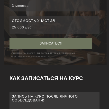
3 месяца
СТОИМОСТЬ УЧАСТИЯ
25 000 руб.
ЗАПИСАТЬСЯ
Нажимая на кнопку, вы соглашаетесь с условиями
политики конфиденциальности.
ОНЛАЙН-
ГАЛЕРЕЯ
смотреть еще
→
КАК ЗАПИСАТЬСЯ НА КУРС
ЗАПИСЬ НА КУРС ПОСЛЕ ЛИЧНОГО
АВТОР: АНАСТАСИЯ ГАЙЕ
СОБЕСЕДОВАНИЯ
ПРОЕКТ «КРАСНАЯ
НЕВИДИМКА»
Эндометриоз — заболевание, затрагивающее каждую десятую женщину