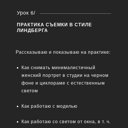
Урок 6/
ПРАКТИКА СЪЕМКИ В СТИЛЕ
ЛИНДБЕРГА
7 900
₽
СТОИМОСТЬ
ОНЛАЙН-ИНТЕНСИВА
Рассказываю и показываю на практике:
ПО ХУДОЖЕСТВЕННОМУ ПОРТРЕТУ
Как снимать минималистичный
ЧТО ВХОДИТ:
женский портрет в студии на черном
фоне и циклораме с естественным
4 урока теории + 1 домашнее задание
светом
2 урока по практике съёмки в записи
Как работаю с моделью
Разбор домашнего задания от Анны
Как работаю со светом от окна, в т. ч.
Доступ к платформе с уроками бессрочно