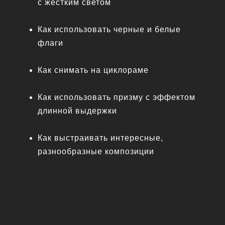
с жестким светом
Поддержка в чате
Как использовать черные и белые
Референсы для съёмки портрета
флаги
Книга. Мортенсен. Модель. Проблемы
Как снимать на циклораме
позирования
ПОДАРОК – пакет моих авторских
Как использовать призму с эффектом
пресетов
длинной выдержки
Как выстраивать интересные,
разнообразные композиции
2 900
₽
ПРИ ОПЛАТЕ В ТЕЧЕНИЕ
2 ЧАСОВ СТОИМОСТЬ
ПРИОБРЕСТИ СО СКИДКОЙ
Нажимая на кнопку, вы соглашаетесь с условиями