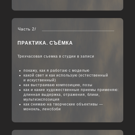
Часть 2/
ПРАКТИКА. СЪЁМКА
Трехчасовая съемка в студии в записи
покажу, как я работаю с моделью
какой свет и как использую (естественный
и искуственный)
как выстраиваю композицию, позы
как и какие художественные приемы применяю:
длинная выдержка, отражения, блики,
мультиэкспозиция
как снимаю на творческие объективы —
монокль, ленсбэби