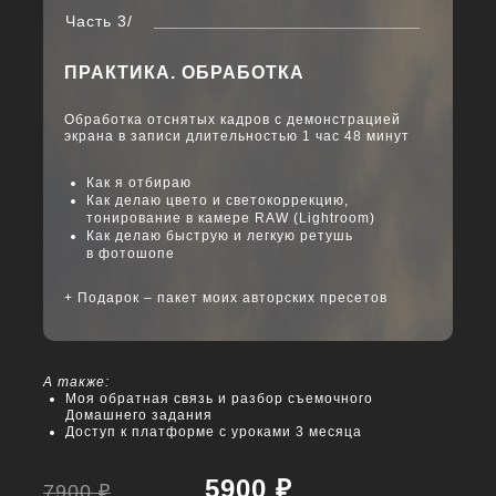
Часть 3/
ПРАКТИКА. ОБРАБОТКА
Обработка отснятых кадров с демонстрацией
экрана в записи длительностью 1 час 48 минут
Как я отбираю
Как делаю цвето и светокоррекцию,
тонирование в камере RAW (Lightroom)
Как делаю быструю и легкую ретушь
в фотошопе
+ Подарок – пакет моих авторских пресетов
А также:
Моя обратная связь и разбор съемочного
Домашнего задания
Доступ к платформе с уроками 3 месяца
5900 ₽
7900 ₽